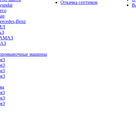
Откачка септиков
yundai
В
eco
an
ercedes-Benz
ИЛ
АЗ
АМАЗ
АЗ
промывочные машины
 м3
 м3
 м3
 м3
зы
 м3
 м3
 м3