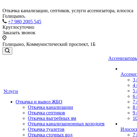
Откачка канализации, септиков, услуги ассенизатора, илососа
Голицыно
+7 980 2005 545
Круглосуточно
Заказать звонок
Голицыно, Коммунистический проспект, 1Б
Ассенизаторы
Ассени
3
4
5
Услуги
6
Откачка и вывоз ЖБО
7
Откачка канализации
8
Откачка септиков
9
Откачка выгребных ям
1
Откачка канализационных колодцев
Откачка туалетов
Илосос
Откачка сточных вод
7