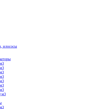
, илососы
заторы
 м3
 м3
 м3
 м3
 м3
 м3
 м3
0 м3
ы
 м3