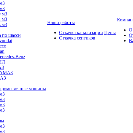
 м3
 м3
0 м3
2 м3
Компан
Наши работы
4 м3
О
Откачка канализации
Цены
а по шасси
О
Откачка септиков
yundai
В
eco
an
ercedes-Benz
ИЛ
АЗ
АМАЗ
АЗ
промывочные машины
 м3
 м3
 м3
 м3
зы
 м3
 м3