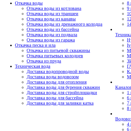
Откачка воды
8
Откачка воды из котлована
9
Откачка воды из траншеи
1
Откачка воды из канавы
1
Откачка воды из дренажного колодца
1
Откачка воды из бассейна
Откачка воды из подвала
Техник
Откачка воды из гаража
H
Откачка песка и ила
Iv
Откачка из питьевой скважины
M
Откачка питьевых колодцев
M
Откачка из пруда
З
Техническая вода
Г
Доставка водопроводной воды
К
Доставка воды водовозом
М
Доставка воды для отопления
Доставка воды для бурения скважин
Канало
Доставка воды для стройплощадки
1
Доставка воды для бассейна
6
Доставка воды для заливки катка
7
8
Водово
4
6