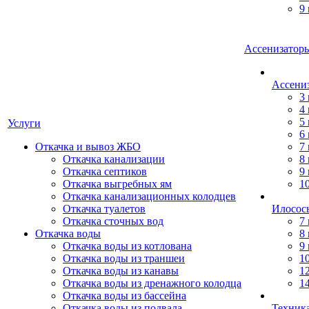
9
Ассенизаторы
Ассени
3
4
5
Услуги
6
Откачка и вывоз ЖБО
7
Откачка канализации
8
Откачка септиков
9
Откачка выгребных ям
1
Откачка канализационных колодцев
Откачка туалетов
Илосос
Откачка сточных вод
7
Откачка воды
8
Откачка воды из котлована
9
Откачка воды из траншеи
1
Откачка воды из канавы
1
Откачка воды из дренажного колодца
1
Откачка воды из бассейна
Откачка воды из подвала
Техник