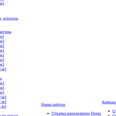
 м3
, илососы
заторы
 м3
 м3
 м3
 м3
 м3
 м3
 м3
0 м3
ы
 м3
 м3
 м3
0 м3
2 м3
Компан
Наши работы
4 м3
О
Откачка канализации
Цены
а по шасси
О