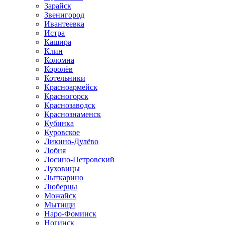
Зарайск
Звенигород
Ивантеевка
Истра
Кашира
Клин
Коломна
Королёв
Котельники
Красноармейск
Красногорск
Краснозаводск
Краснознаменск
Кубинка
Куровское
Ликино-Дулёво
Лобня
Лосино-Петровский
Луховицы
Лыткарино
Люберцы
Можайск
Мытищи
Наро-Фоминск
Ногинск