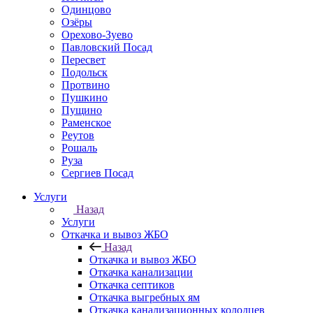
Одинцово
Озёры
Орехово-Зуево
Павловский Посад
Пересвет
Подольск
Протвино
Пушкино
Пущино
Раменское
Реутов
Рошаль
Руза
Сергиев Посад
Услуги
Назад
Услуги
Откачка и вывоз ЖБО
Назад
Откачка и вывоз ЖБО
Откачка канализации
Откачка септиков
Откачка выгребных ям
Откачка канализационных колодцев